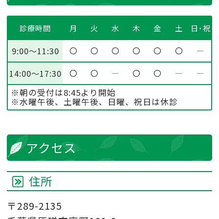
診療時間
月
火
水
木
金
土
日･祝
9:00～11:30
〇
〇
〇
〇
〇
〇
―
14:00～17:30
〇
〇
―
〇
〇
―
―
※朝の受付は8:45より開始
※水曜午後、土曜午後、日曜、祝日は休診
アクセス
住所
〒289-2135